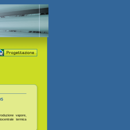
05
produzione vapore,
ocentrale termica